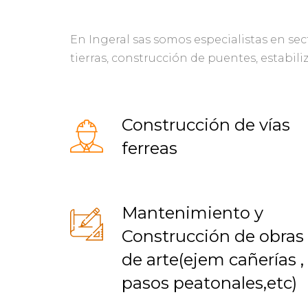
En Ingeral sas somos especialistas en sec
tierras, construcción de puentes, estabil
Construcción de vías
ferreas
Mantenimiento y
Construcción de obras
de arte(ejem cañerías ,
pasos peatonales,etc)